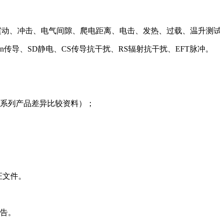
震动、冲击、电气间隙、爬电距离、电击、发热、过载、温升测
tion传导、SD静电、CS传导抗干扰、RS辐射抗干扰、EFT脉冲。
系列产品差异比较资料）；
证文件。
告。